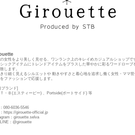
ouette
の女性をより美しく見せる、ワンランク上のキレイめカジュアルショップで
シックアイテムにトレンドアイテムをプラスした華やかに彩るワードローブ
致します。
きり細く見えるシルエットや 動きやすさと着心地を追求し働く女性・ママ世
をファッションで応援します。
扱ブランド]
Ｔ・Ｂ(エスティービー) 、Portside(ポートサイド) 等
：080-6036-5546
L：
https://girouette-official.jp
tagram：
girouette.selva
LINE：
@
girouette