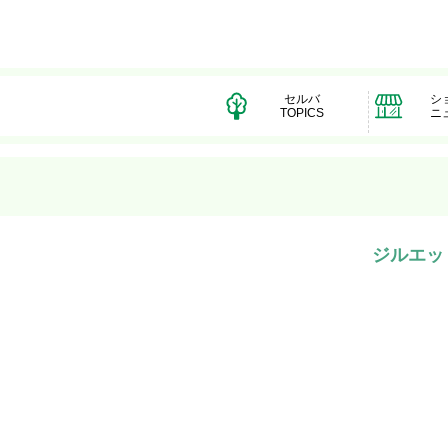
セルバ
シ
TOPICS
ニ
ジルエット