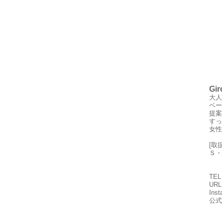
Gir
大人
ベー
提案
すっ
女性
[取
Ｓ・
TEL
UR
Ins
公式