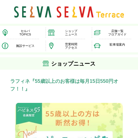
セルバ
ショップ
店舗一覧
TOPICS
ニュース
フロアガイド
営業時間
駐車場案内
施設サービス
アクセス
ショップニュース
ラフィネ『55歳以上のお客様は毎月15日550円オ
フ！！』