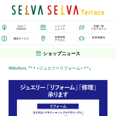
セルバ
ショップ
店舗一覧
TOPICS
ニュース
フロアガイド
営業時間
駐車場案内
施設サービス
アクセス
ショップニュース
Milluflora『*＊⋆ジュエリーリフォーム⋆＊*』