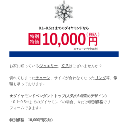
お家に眠っている
ジュエリー
、
立爪
はございませんか？
切れてしまった
チェーン
、サイズが合わなくなった
リング
等、
修
理
も承っております♪
★ダイヤモンドペンダントトップ(人気の6点留めデザイン)
・0.1~0.5ctまでのダイヤモンドの場合、今だけ
特別価格
でリ
フォームできます♪
特別価格
10,000円(税込)