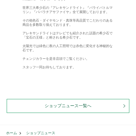
世界三大希少石の『アレキサンドライト』『パライバトルマ
リン』『パパラチアサファイヤ』全て展開しております。
その他色石・ダイヤモンド・真珠等高品質でこだわりのある
商品を多数取り揃えております。
アレキサンドライトはテレビでも紹介された話題の希少石で
「宝石の王様」と称される希少石です。
太陽光では緑色に夜の人工照明では赤色に変化する神秘的な
石です。
チェンジカラーを是非店頭でご覧ください。
スタッフ一同お待ちしております。
ショップニュース一覧へ
ホーム
ショップニュース