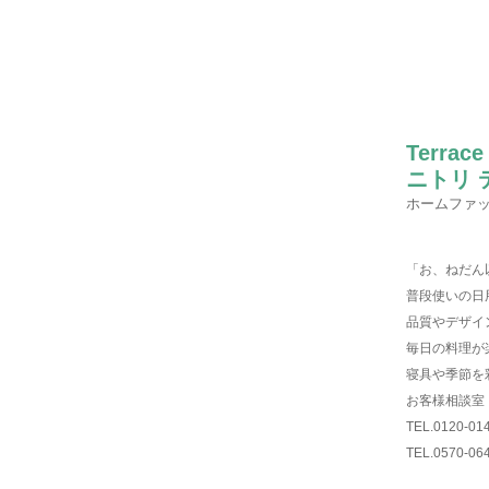
Terrace
ニトリ 
ホームファ
「お、ねだん
普段使いの日
品質やデザイ
毎日の料理が
寝具や季節を
お客様相談室
TEL.0120-
TEL.0570-