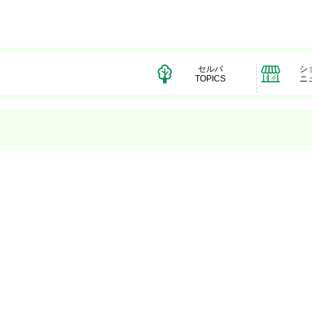
セルバ
シ
TOPICS
ニ