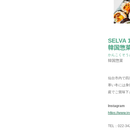
SELVA 
韓国惣菜
かんこくそう
韓国惣菜
仙台市内で四
寒い冬には身
庭でご賞味下
Instagram
https://www.i
TEL：
022-34