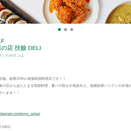
1F
の店 扶餘 DELI
ざいのみせ ぷよ
店舗、創業25年の老舗韓国料理店です！！
体の芯からあたたまる韓国料理、夏バテ防止や免疫向上、薬膳効果バツグンの本場
さいませ！！
nstagram.com/puyo_selva/
2-0402